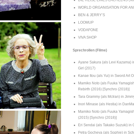
DIE REISE EINES LÄCHELNS (Voi
WORLD ORGANISATION FOR ANIM
BEN & JERRY’S
LOOMUP
VODAFONE
VIVA SHOP
Sprechrollen (Filme)
Ayane Sakura (als Levi Kazama) in 
Girl (2017)
Kanae Itou (als Yui) in Sword Art 
Mamiko Noto (als Fuuka Yamagishi
Rebirth (2016) [Synchro (2018)]
Tara Grammy (als McIran) in Jimm
Inori Minase (als Hestia) in DanM
Mamiko Noto (als Fuuka Yamagishi
(2015) [Synchro (2018)]
Eri Sendai (als Takako Suzuki) in 
Petra Gocheva (als Sophie) in Sch