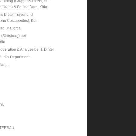
raining (Gruppe & Einzel) bei
otsdam) & Bettina Dorn, Köln
s Dieter Trayer und
 John Costopoulos), Köln
ad, Mallorca
 (Strasberg) bei
Köln
deration & Analyse bei T. Dinter
/Audio-Department
ariat
ON
STERBAU