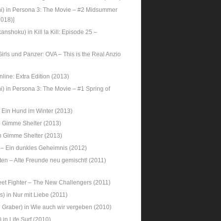
i) in Persona 3: The Movie – #2 Midsummer
2018)]
shoku) in Kill la Kill: Episode 25 –
Girls und Panzer: OVA – This is the Real Anzio
nline: Extra Edition (2013)
) in Persona 3: The Movie – #1 Spring of
n Ein Hund im Winter (2013)
n Gimme Shelter (2013)
in Gimme Shelter (2013)
e – Ein dunkles Geheimnis (2012)
iten – Alte Freunde neu gemischt! (2011)
reet Fighter – The New Challengers (2011)
) in Nur mit Liebe (2011)
 Graber) in Wie auch wir vergeben (2010)
 in Life Surf (2010)