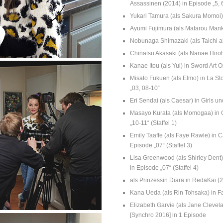
Assassinen (2014) in Episode „5, 6
Yukari Tamura (als Sakura Momoi
Ayumi Fujimura (als Matarou Manka
Nobunaga Shimazaki (als Taichi als
Chinatsu Akasaki (als Nanae Hiroha
Kanae Itou (als Yui) in Sword Art 
Misato Fukuen (als Elmo) in La St
„03, 08-10“
Eri Sendai (als Caesar) in Girls 
Masayo Kurata (als Momogaa) in G
„10-11“ (Staffel 1)
Emily Taaffe (als Faye Rawle) in C
Episode „07“ (Staffel 3)
Lisa Greenwood (als Shirley Dent)
in Episode „07“ (Staffel 4)
als Prinzessin Diara in RedaKai (
Kana Ueda (als Rin Tohsaka) in F
Elizabeth Garvie (als Jane Clevel
[Synchro 2016] in 1 Episode