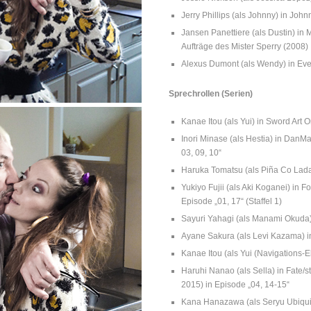
Jerry Phillips (als Johnny) in John
Jansen Panettiere (als Dustin) in
Aufträge des Mister Sperry (2008)
Alexus Dumont (als Wendy) in Eve
Sprechrollen (Serien)
Kanae Itou (als Yui) in Sword Art O
Inori Minase (als Hestia) in DanMa
03, 09, 10“
Haruka Tomatsu (als Piña Co Lad
Yukiyo Fujii (als Aki Koganei) in
Episode „01, 17“ (Staffel 1)
Sayuri Yahagi (als Manami Okuda
Ayane Sakura (als Levi Kazama) in
Kanae Itou (als Yui (Navigations-El
Haruhi Nanao (als Sella) in Fate/
2015) in Episode „04, 14-15“
Kana Hanazawa (als Seryu Ubiquit