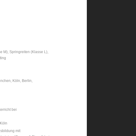
e M), Springreiten (Klasse L),
ting
chen, Köln, Berlin,
rricht bei
 Köln
sbildung mit