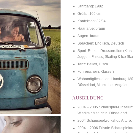
Jahrgang: 1982
Größe: 166 cm
Konfektion: 32/34
Haarfarbe: braun
Augen: braun
Sprachen: Englisch, Deutsch
Sport: Reiten, Dressurreiten (Klass
Joggen, Fitness, Skating & Ice Ska
Tanz: Ballett, Disco
Führerschein: Klasse 3
Wohnmöglichkeiten: Hamburg, Mün
Düsseldorf, Miami, Los Angeles
AUSBILDUNG
2004 – 2005 Schauspiel-Einzelunte
Wladimir Matuchin, Düsseldorf
2004 Schauspielworkshop Arturo,
2004 – 2006 Private Schauspielau