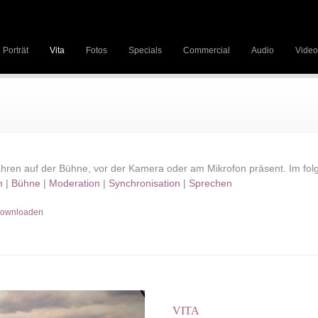
Porträt
Vita
Fotos
Specials
Commercial
Audio
Video
Jahren auf der Bühne, vor der Kamera oder am Mikrofon präsent. Im fol
m
|
Bühne
|
Moderation
|
Synchronisation
|
Sprechen
downloaden
VITA