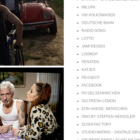
MILUPA
VW VOLKSWAGEN
DEUTSCHE BAHN
RADIO GONG
LOTTO
JAM! REISEN
LOOMUP
PENATEN
KATJES
PEUGEOT
FACEBOOK
FH GELSENKIRCHEN
ISO FRESH LEMON
EON HANSE: MENSCHEN
ONO BY STEFFEN HENSSLER
SUSHI FACTORY
STUDIO MATRIX – DIGITALE G