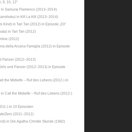
, 9, 10, 12“
) in Samurai Flamenco (2013–2014)
nshoku) in Kill La Kill (2013–2014)
 Kind) in Tari Tari (2012) in Episode „03“
ta) in Tari Tari (2012)
Online (2012)
oria della Arcana Famiglia (2012) in Episode
und Panzer (2012–2013)
irls und Panzer (2012–2013) in Episode
all the Midwife – Ruf des Lebens (2012-) in
 in Call the Midwife – Ruf des Lebens (2012-)
2011-) in 10 Episoden
ate/Zero (2011–2012)
and) in Die Agatha Christie Stunde (1982)