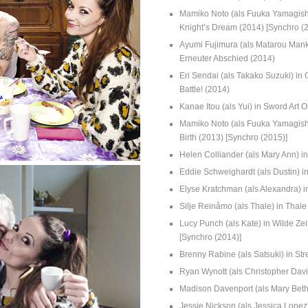
Mamiko Noto (als Fuuka Yamagish
Knight’s Dream (2014) [Synchro (
Ayumi Fujimura (als Matarou Mankan
Erneuter Abschied (2014)
Eri Sendai (als Takako Suzuki) in 
Battle! (2014)
Kanae Itou (als Yui) in Sword Art O
Mamiko Noto (als Fuuka Yamagishi
Birth (2013) [Synchro (2015)]
Helen Colliander (als Mary Ann) i
Eddie Schweighardt (als Dustin) i
Elyse Kratchman (als Alexandra) 
Silje Reinåmo (als Thale) in Thal
Lucy Punch (als Kate) in Wilde Ze
[Synchro (2014)]
Brenny Rabine (als Satsuki) in St
Ryan Wynott (als Christopher Davis
Madison Davenport (als Mary Beth
Jessie Nickson (als Jessica Lopez)