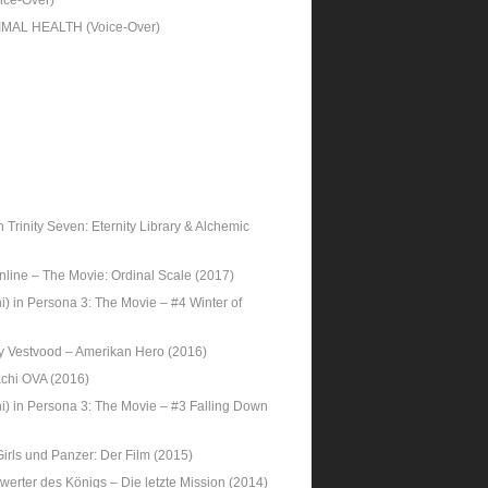
ce-Over)
AL HEALTH (Voice-Over)
Trinity Seven: Eternity Library & Alchemic
Online – The Movie: Ordinal Scale (2017)
) in Persona 3: The Movie – #4 Winter of
y Vestvood – Amerikan Hero (2016)
achi OVA (2016)
) in Persona 3: The Movie – #3 Falling Down
Girls und Panzer: Der Film (2015)
werter des Königs – Die letzte Mission (2014)