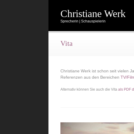
Christiane Werk
Sprecherin | Schauspielerin
Vita
Christiane Werk ist schon seit vielen 
Referenzen aus den Bereichen
TV/Fil
Alternativ können Sie auch die Vita
als PDF 