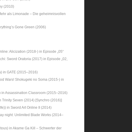
ny (2010)
 Mehr als Limonade – Die geheimnisvollen
rything’s Gone Green (2006)
nline: Alicization (2018-) in Episode „05“
chi: Sword Oratoria (2017) in Episode „02,
a) in GATE (2015–2016)
 Food Wars! Shokugeki no Soma (2015-) in
) in Assassination Classroom (2015–2016)
 Trinity Seven (2014) [Synchro (2016)]
fe)) in Sword Art Online II (2014)
stay night: Unlimited Blade Works (2014–
ous) in Akame Ga Kill – Schwerter der