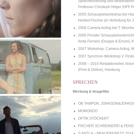
Sprecherziehung und Moderationst
Professor Christoph Hilger (HFF P
2005 Schauspielworkshop bei Han
Herbert Fischer (in Vertretung für
2006 Camera Acting bei T. Moorhe
2006 Privater Schauspielunterricht
Anita Ferraris (Gruppe & Einzel), 
2007 Workshop: Camera Acting, Mo
2007 Synchron-Workshop V. First
2008 – 2010 Redaktionelles Volont
(Print & Online), Hamburg
SPRECHEN
Werbung & Imagefilm
OB TAMPON, JOHNSON&JOHNS
MOMONDO
OPTIK STÖCKERT
FISCHER SCHREINEREI & FEN
S’ANTLA – BRAUEREIFEST 2014