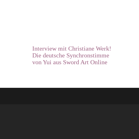
Interview mit Christiane Werk!
Die deutsche Synchronstimme
von Yui aus Sword Art Online